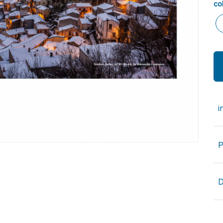
co
i
P
D