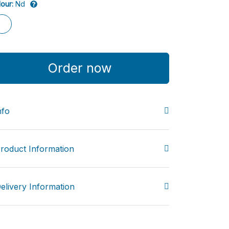
lour:
Nd
Order now
nfo
roduct Information
elivery Information