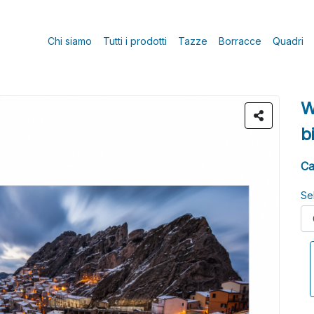
Chi siamo
Tutti i prodotti
Tazze
Borracce
Quadri
W
b
Ca
Se